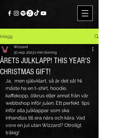
Inlägg
Wizzard
30 sep. 2023
1 min läsning
ÅRETS JULKLAPP! THIS YEAR'S
CHRISTMAS GIFT!
Ja,  men självklart, så är det så! Ni 
måste ha en t-shirt, hoodie,  
kaffekopp, ölkrus eller annat från vår 
webbshop inför julen. Ett perfekt  tips 
inför alla julklappar som ska 
inhandlas till era nära och kära. Vad 
vore en jul utan Wizzard? Otroligt 
tråkig!